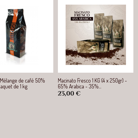
Aperçu rapide
Aperçu rapide
 Mélange de café 50%
Macinato Fresco 1 KG (4 x 250gr) -
paquet de 1 kg
65% Arabica - 35%...
Prix
23,00 €