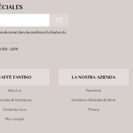
ÉCIALES
s de contact dans les conditions d'utilisation du
16/679 - GDPR
CAFFÈ FANTINO
LA NOSTRA AZIENDA
About us
Paiements
onnées de l’entreprise
Conditions Générales de Vente
Contactez-nous
Privacy
Mon compte