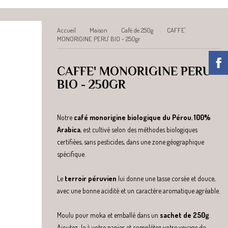
Accueil
Maison
Café de 250g
CAFFE'
MONORIGINE PERU' BIO - 250gr
CAFFE' MONORIGINE PERU'
BIO - 250GR
Notre
café monorigine biologique du Pérou
,
100%
Arabica
, est cultivé selon des méthodes biologiques
certifiées, sans pesticides, dans une zone géographique
spécifique.
Le
terroir péruvien
lui donne une tasse corsée et douce,
avec une bonne acidité et un caractère aromatique agréable.
Moulu pour moka et emballé dans un
sachet de 250g
.
Ajoutez-le à votre panier et complétez votre voyage de