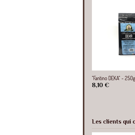
Aperçu r
"Fantino DEKA" - 250
Prix
8,10 €
Les clients qui 