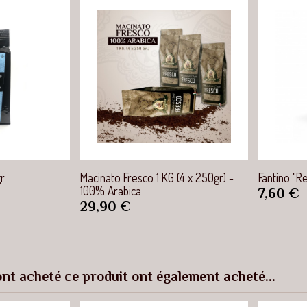
apide
Aperçu rapide
gr
Macinato Fresco 1 KG (4 x 250gr) -
Fantino "R
100% Arabica
Prix
7,60 €
Prix
29,90 €
ont acheté ce produit ont également acheté...