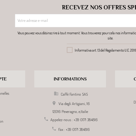
RECEVEZ NOS OFFRES SP
Vous pouvez vous désinscrire à tout moment. Vous trouverez pour cela nos information
site.
Informativa art. 13 del Regolamento U.E. 20
PTE
INFORMATIONS
nelles

Caffè Fantino SAS
D

Via degli Artigiani, 16
12016 Peveragno,
e,
Italie

Appelez-nous :
+39 0171 384816
on

Fax :
+39 0171 384816