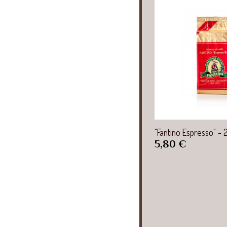
Aperçu r
"Fantino Espresso" - 
Prix
5,80 €