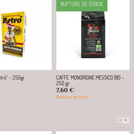
RUPTURE DE STOCK
Aperçu rapide
Aperçu rapide
etrò" - 250gr
CAFFE' MONORIGINE MESSICO BIO -
250 gr
Prix
7,60 €
Rupture de stock