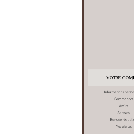
VOTRE COM
Informations person
Commandes
Avoirs
Adresses
Bons de réducti
Mes alertes