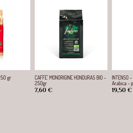
apide
Aperçu rapide
250 gr
CAFFE' MONORIGINE HONDURAS BIO -
INTENSO -
250gr
Arabica - 
Prix
Prix
7,60 €
19,50 €