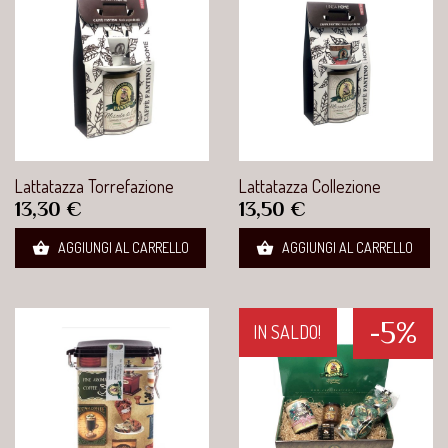
Lattatazza Torrefazione
Lattatazza Collezione
Prezzo
Prezzo
13,30 €
13,50 €


AGGIUNGI AL CARRELLO
AGGIUNGI AL CARRELLO
-5%
IN SALDO!