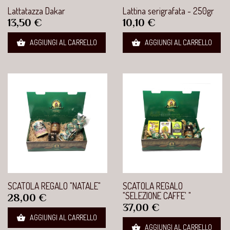
Lattatazza Dakar
Lattina serigrafata - 250gr
Prezzo
Prezzo
13,50 €
10,10 €


AGGIUNGI AL CARRELLO
AGGIUNGI AL CARRELLO
SCATOLA REGALO "NATALE"
SCATOLA REGALO
"SELEZIONE CAFFE' "
Prezzo
28,00 €
Prezzo
37,00 €

AGGIUNGI AL CARRELLO

AGGIUNGI AL CARRELLO