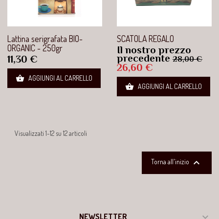
Lattina serigrafata BIO-
SCATOLA REGALO
ORGANIC - 250gr
Il nostro prezzo
Prezzo
Pre
precedente
Prezzo
11,30 €
28,00 €
base
26,60 €

AGGIUNGI AL CARRELLO

AGGIUNGI AL CARRELLO
Visualizzati 1-12 su 12 articoli

Torna all'inizio

NEWSLETTER