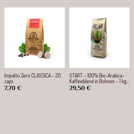
Impatto Zero CLASSICA - 20
START – 100% Bio-Arabica-
caps
Kaffeeblend in Bohnen – 1 kg...
Preis
Preis
7,70 €
29,50 €