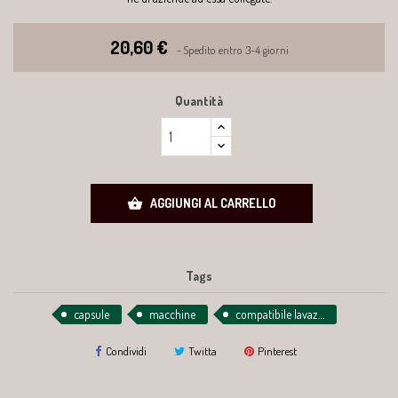
20,60 €
Spedito entro 3-4 giorni
Quantità

AGGIUNGI AL CARRELLO
Tags
capsule
macchine
compatibile lavazza
Condividi
Twitta
Pinterest