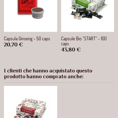
Capsula Ginseng - 50 caps
Capsule Bio "START" - 100
caps
Prezzo
20,70 €
Prezzo
43,80 €
I clienti che hanno acquistato questo
prodotto hanno comprato anche: